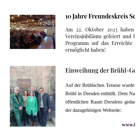
10 Jahre Freundeskreis Sch
Am 22. Oktober 2023 haben wi
Vereinsjubiläum gefeiert und 
Programm auf das Erreichte z
ermöglicht haben!
Einweihung der Brühl-Ge
Auf der Brühlschen Terasse wurde am
Brühl in Dresden enthüllt. Dem Name
öffentlichen Raum Dresdens gedacht
der dazugehörigen Webseite:
www.hei