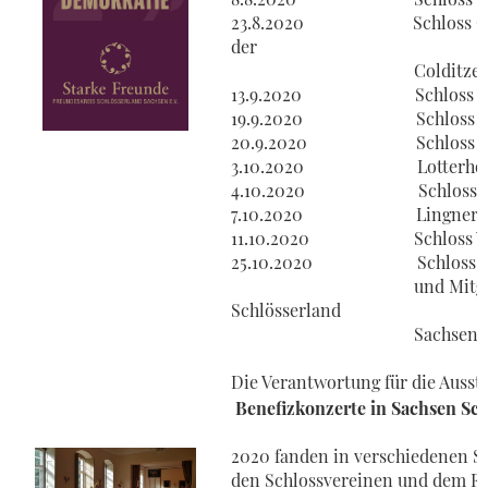
23.8.2020 Schloss Colditz, 
der
Colditzer Schlos
13.9.2020 Schloss Leube
19.9.2020 Schloss Huber
20.9.2020 Schloss Strup
3.10.2020 Lotterhof 
4.10.2020 Schloss Seif
7.10.2020 Lingnerschl
11.10.2020 Schloss Wee
25.10.2020 Schloss Lauterba
und Mitgliederversam
Schlösserland
Sachsen
Die Verantwortung für die Ausste
Benefizkonzerte in Sachsen Sc
2020 fanden in verschiedenen Sc
den Schlossvereinen und dem Fr