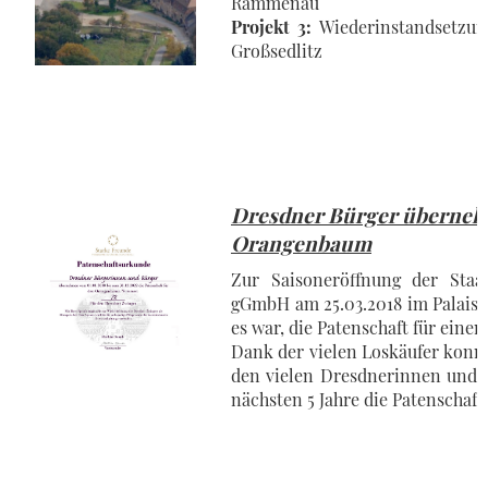
Rammenau
Projekt 3:
Wiederinstandsetzun
Großsedlitz
Dresdner Bürger übernehm
Orangenbaum
Zur Saisoneröffnung der Staa
gGmbH am 25.03.2018 im Palais G
es war, die Patenschaft für ein
Dank der vielen Loskäufer konnt
den vielen Dresdnerinnen und D
nächsten 5 Jahre die Patenscha