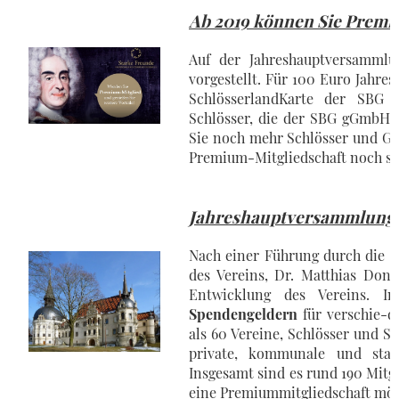
Ab 2019 können Sie Premi
Auf der Jahreshauptversammlu
vorgestellt. Für 100 Euro Jahre
SchlösserlandKarte der SBG 
Schlösser, die der SBG gGmbH 
Sie noch mehr Schlösser und Ge
Premium-Mitgliedschaft noch stä
Jahreshauptversammlung i
Nach einer Führung durch die b
des Vereins, Dr. Matthias Dona
Entwicklung des Vereins. 
Spendengeldern
für verschie-
als 60 Vereine, Schlösser und S
private, kommunale und staat
Insgesamt sind es rund 190 Mitgl
eine Premiummitgliedschaft mög