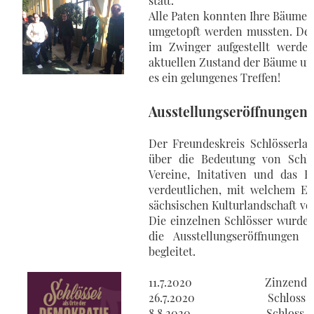
statt.
Alle Paten konnten Ihre Bäume
umgetopft werden mussten. Des
im Zwinger aufgestellt werde
aktuellen Zustand der Bäume un
es ein gelungenes Treffen!
Ausstellungseröffnungen "
Der Freundeskreis Schlösserlan
über die Bedeutung von Schlö
Vereine, Initativen und das E
verdeutlichen, mit welchem E
sächsischen Kulturlandschaft vo
Die einzelnen Schlösser wurden
die Ausstellungseröffnunge
begleitet.
11.7.2020 Zinzendorfschl
26.7.2020 Schloss Pr
8.8.2020 Schloss Naundo