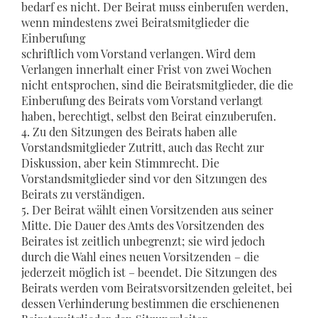
bedarf es nicht. Der Beirat muss einberufen werden,
wenn mindestens zwei Beiratsmitglieder die
Einberufung
schriftlich vom Vorstand verlangen. Wird dem
Verlangen innerhalt einer Frist von zwei Wochen
nicht entsprochen, sind die Beiratsmitglieder, die die
Einberufung des Beirats vom Vorstand verlangt
haben, berechtigt, selbst den Beirat einzuberufen.
4. Zu den Sitzungen des Beirats haben alle
Vorstandsmitglieder Zutritt, auch das Recht zur
Diskussion, aber kein Stimmrecht. Die
Vorstandsmitglieder sind vor den Sitzungen des
Beirats zu verständigen.
5. Der Beirat wählt einen Vorsitzenden aus seiner
Mitte. Die Dauer des Amts des Vorsitzenden des
Beirates ist zeitlich unbegrenzt; sie wird jedoch
durch die Wahl eines neuen Vorsitzenden – die
jederzeit möglich ist – beendet. Die Sitzungen des
Beirats werden vom Beiratsvorsitzenden geleitet, bei
dessen Verhinderung bestimmen die erschienenen