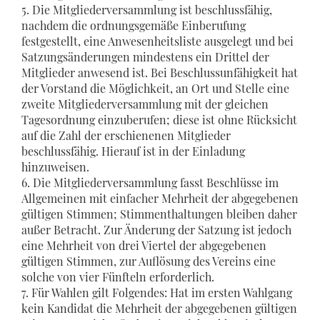
5. Die Mitgliederversammlung ist beschlussfähig,
nachdem die ordnungsgemäße Einberufung
festgestellt, eine Anwesenheitsliste ausgelegt und bei
Satzungsänderungen mindestens ein Drittel der
Mitglieder anwesend ist. Bei Beschlussunfähigkeit hat
der Vorstand die Möglichkeit, an Ort und Stelle eine
zweite Mitgliederversammlung mit der gleichen
Tagesordnung einzuberufen; diese ist ohne Rücksicht
auf die Zahl der erschienenen Mitglieder
beschlussfähig. Hierauf ist in der Einladung
hinzuweisen.
6. Die Mitgliederversammlung fasst Beschlüsse im
Allgemeinen mit einfacher Mehrheit der abgegebenen
gültigen Stimmen; Stimmenthaltungen bleiben daher
außer Betracht. Zur Änderung der Satzung ist jedoch
eine Mehrheit von drei Viertel der abgegebenen
gültigen Stimmen, zur Auflösung des Vereins eine
solche von vier Fünfteln erforderlich.
7. Für Wahlen gilt Folgendes: Hat im ersten Wahlgang
kein Kandidat die Mehrheit der abgegebenen gültigen