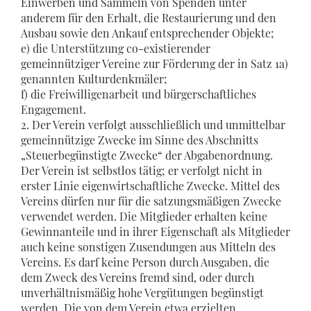
Einwerben und Sammeln von Spenden unter
anderem für den Erhalt, die Restaurierung und den
Ausbau sowie den Ankauf entsprechender Objekte;
e) die Unterstützung co-existierender
gemeinnütziger Vereine zur Förderung der in Satz 1a)
genannten Kulturdenkmäler;
f) die Freiwilligenarbeit und bürgerschaftliches
Engagement.
2. Der Verein verfolgt ausschließlich und unmittelbar
gemeinnützige Zwecke im Sinne des Abschnitts
„Steuerbegünstigte Zwecke“ der Abgabenordnung.
Der Verein ist selbstlos tätig; er verfolgt nicht in
erster Linie eigenwirtschaftliche Zwecke. Mittel des
Vereins dürfen nur für die satzungsmäßigen Zwecke
verwendet werden. Die Mitglieder erhalten keine
Gewinnanteile und in ihrer Eigenschaft als Mitglieder
auch keine sonstigen Zusendungen aus Mitteln des
Vereins. Es darf keine Person durch Ausgaben, die
dem Zweck des Vereins fremd sind, oder durch
unverhältnismäßig hohe Vergütungen begünstigt
werden. Die von dem Verein etwa erzielten